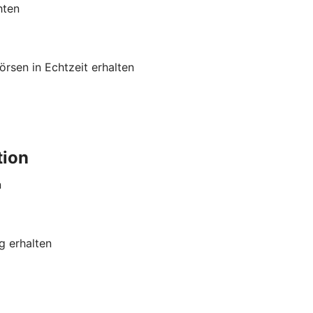
hten
rsen in Echtzeit erhalten
tion
n
g erhalten