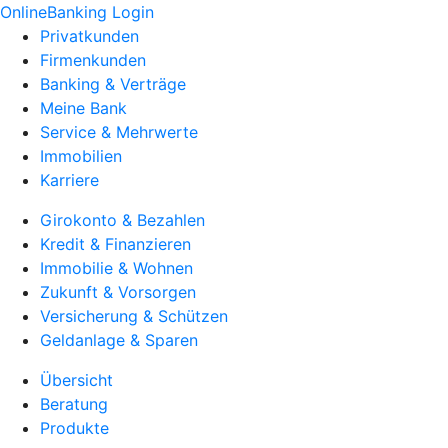
OnlineBanking Login
Privatkunden
Firmenkunden
Banking & Verträge
Meine Bank
Service & Mehrwerte
Immobilien
Karriere
Girokonto & Bezahlen
Kredit & Finanzieren
Immobilie & Wohnen
Zukunft & Vorsorgen
Versicherung & Schützen
Geldanlage & Sparen
Übersicht
Beratung
Produkte