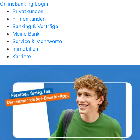
OnlineBanking Login
Privatkunden
Firmenkunden
Banking & Verträge
Meine Bank
Service & Mehrwerte
Immobilien
Karriere